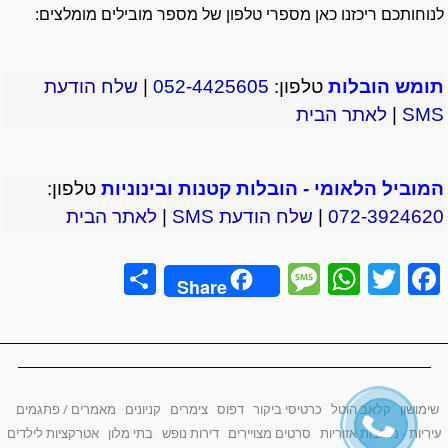
לנוחותכם ריכזנו כאן מספרי טלפון של מספר מובילים מומלצים:
תומש הובלות
טלפון:
052-4425605
|
שלח הודעת
SMS
|
לאתר הבית
המוביל הלאומי - הובלות קטנות ובינוניות
טלפון:
072-3924620
|
שלח הודעת SMS
|
לאתר הבית
S
M
W
T
F
Share
h
e
h
wi
a
________________________________________________________________
ar
ss
at
tt
c
___________________________________________________________
e
a
s
er
e
g
A
b
שימושון
קלאב הוטל
כרטיסי ביקור
דפוס
צימרים
קניונים
מאמרים / פתגמים
e
p
o
עיריות - מועצות אזוריות
סרטים מצויירים
דירות נופש
בתי מלון
אטרקציות לילדים